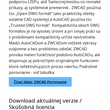
podporou LISPu, atď. Samozrejmosťou sú rovnaké
príkazy, aj systémové premenné... ZWCAD používa
tzv. „Open DWG formát“ (ako prakkticky všetky
ostatné CAD systémy) a AutoCAD používa tzv.
„Trusted DWG formát“. Kompatibilita oboch DWG
formátov je na vysokej úrovni a pri svojej práci sa
s problémami kompatibility určite nestretnete.
Medzi AutoCADom a ZWCADom môžete výkresy
vzájomne a bez problémov zdieľať. ZWCAD
ponúka nielen funkčnosť podobnú AutoCADu, ale
disponuje aj pokročilými originálnymi funkciami
ktoré zefektívňujúcich proces návrhu. Podrobné
porovnanie - viď tabuľka:
Čítať ďalej: ZWCAD Porovnanie
Download aktuálnej verzie /
Skúšobná licencia