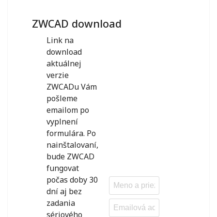
ZWCAD download
Link na
download
aktuálnej
verzie
ZWCADu Vám
pošleme
emailom po
vyplnení
formulára. Po
nainštalovaní,
bude ZWCAD
fungovat
počas doby 30
dní aj bez
zadania
sériového