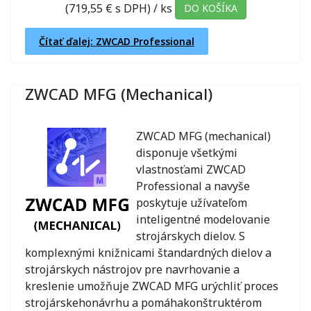
(719,55 € s DPH)
/ ks
DO KOŠÍKA
Čítať ďalej: ZWCAD Professional
ZWCAD MFG (Mechanical)
ZWCAD MFG (mechanical)
disponuje všetkými
vlastnosťami ZWCAD
Professional a navyše
poskytuje užívateľom
inteligentné modelovanie
strojárskych dielov. S
komplexnými knižnicami štandardných dielov a
strojárskych nástrojov pre navrhovanie a
kreslenie umožňuje ZWCAD MFG urýchliť proces
strojárskehonávrhu a pomáhakonštruktérom