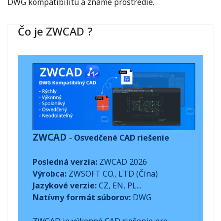
DWG kompatibilitu a známe prostredie.
Čo je ZWCAD ?
ZWCAD
- Osvedčené CAD riešenie
Posledná verzia:
ZWCAD 2026
Výrobca:
ZWSOFT CO., LTD (Čína)
Jazykové verzie:
CZ, EN, PL...
Natívny formát súborov:
DWG