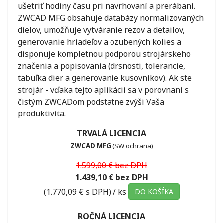
ušetriť hodiny času pri navrhovaní a prerábaní.
ZWCAD MFG obsahuje databázy normalizovaných
dielov, umožňuje vytváranie rezov a detailov,
generovanie hriadeľov a ozubených kolies a
disponuje kompletnou podporou strojárskeho
značenia a popisovania (drsnosti, tolerancie,
tabuľka dier a generovanie kusovníkov). Ak ste
strojár - vďaka tejto aplikácii sa v porovnaní s
čistým ZWCADom podstatne zvýši Vaša
produktivita.
TRVALÁ LICENCIA
ZWCAD MFG
(SW ochrana)
1.599,00 € bez DPH
1.439,10 € bez DPH
(1.770,09 € s DPH)
/ ks
DO KOŠÍKA
ROČNÁ LICENCIA