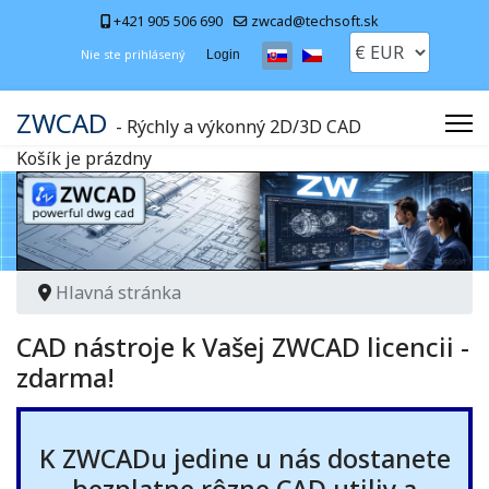
+421 905 506 690
zwcad@techsoft.sk
Vyberte váš jazyk
Nie ste prihlásený
Login
ZWCAD
- Rýchly a výkonný 2D/3D CAD
Košík je prázdny
Hlavná stránka
CAD nástroje k Vašej ZWCAD licencii -
zdarma!
K ZWCADu jedine u nás dostanete