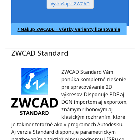
Vyskúšaj si ZWCAD
/ Nákup ZWCADu - všetky varianty licenovania
ZWCAD Standard
ZWCAD Standard Vám
ponúka kompletné riešenie
pre spracovávanie 2D
výkresov. Disponuje PDF aj
DGN importom aj exportom,
známym ribonovým aj
klasickým rozhraním, ktoré
je takmer totožné ako v programoch Autodesku.
Aj verzia Standard disponuje parametrickým
navrhovaním a taktiež plnou podporou LISPu čo