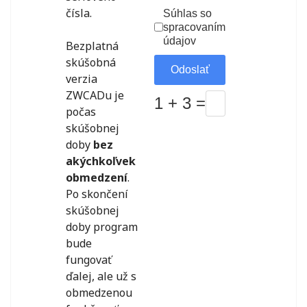
Checkboxes
*
čísla.
Súhlas so
spracovaním
údajov
Bezplatná
skúšobná
Odoslať
verzia
ZWCADu je
1 + 3 =
počas
skúšobnej
doby
bez
akýchkoľvek
obmedzení
.
Po skončení
skúšobnej
doby program
bude
fungovať
ďalej, ale už s
obmedzenou