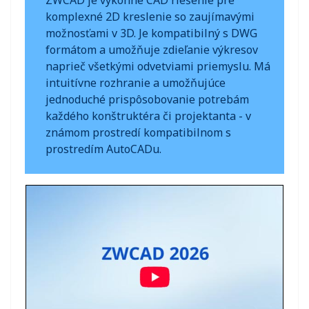
ZWCAD je výkonné CAD riešenie pre
komplexné 2D kreslenie so zaujímavými
možnosťami v 3D. Je kompatibilný s DWG
formátom a umožňuje zdieľanie výkresov
naprieč všetkými odvetviami priemyslu. Má
intuitívne rozhranie a umožňujúce
jednoduché prispôsobovanie potrebám
každého konštruktéra či projektanta - v
známom prostredí kompatibilnom s
prostredím AutoCADu.