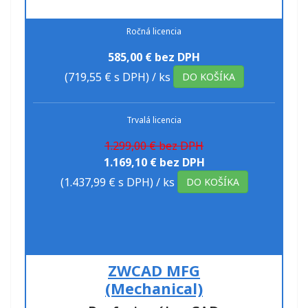
Ročná licencia
585,00 € bez DPH
(719,55 € s DPH)
/ ks
DO KOŠÍKA
Trvalá licencia
1.299,00 € bez DPH
1.169,10 € bez DPH
(1.437,99 € s DPH)
/ ks
DO KOŠÍKA
ZWCAD MFG
(Mechanical)