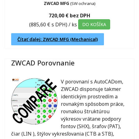
ZWCAD MFG
(SW ochrana)
720,00 € bez DPH
(885,60 € s DPH)
/ ks
DO KOŠÍKA
Čítať ďalej: ZWCAD MFG (Mechanical)
ZWCAD Porovnanie
V porovnaní s AutoCADom,
ZWCAD disponuje takmer
identickým prostredím a
rovnakým spôsobom práce,
rovnakou štruktúrou
výkresov vrátane podpory
fontov (SHX), šrafov (PAT),
čiar (LIN ), štýlov vykresľovania (CTB a STB),