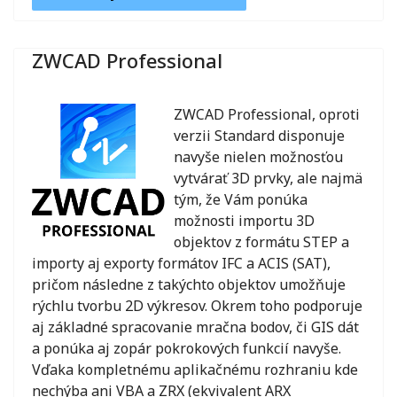
ZWCAD Professional
ZWCAD Professional, oproti
verzii Standard disponuje
navyše nielen možnosťou
vytvárať 3D prvky, ale najmä
tým, že Vám ponúka
možnosti importu 3D
objektov z formátu STEP a
importy aj exporty formátov IFC a ACIS (SAT),
pričom následne z takýchto objektov umožňuje
rýchlu tvorbu 2D výkresov. Okrem toho podporuje
aj základné spracovanie mračna bodov, či GIS dát
a ponúka aj zopár pokrokových funkcií navyše.
Vďaka kompletnému aplikačnému rozhraniu kde
nechýba ani VBA a ZRX (ekvivalent ARX