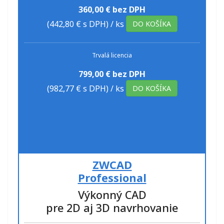
360,00 € bez DPH
(442,80 € s DPH)
/ ks
DO KOŠÍKA
Trvalá licencia
799,00 € bez DPH
(982,77 € s DPH)
/ ks
DO KOŠÍKA
ZWCAD
Professional
Výkonný CAD
pre 2D aj 3D navrhovanie