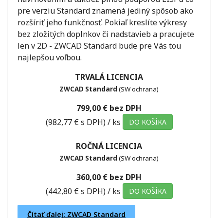
pre verziu Standard znamená jediný spôsob ako
rozšíriť jeho funkčnosť. Pokiaľ kreslíte výkresy
bez zložitých doplnkov či nadstavieb a pracujete
len v 2D - ZWCAD Standard bude pre Vás tou
najlepšou voľbou.
TRVALÁ LICENCIA
ZWCAD Standard
(SW ochrana)
799,00 € bez DPH
(982,77 € s DPH)
/ ks
DO KOŠÍKA
ROČNÁ LICENCIA
ZWCAD Standard
(SW ochrana)
360,00 € bez DPH
(442,80 € s DPH)
/ ks
DO KOŠÍKA
Čítať ďalej: ZWCAD Standard