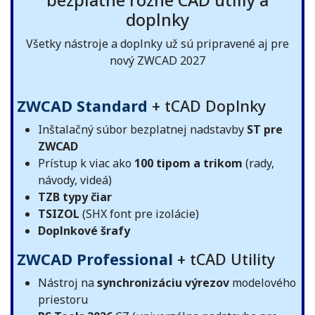
bezplatne rôzne CAD utiliy a
doplnky
Všetky nástroje a doplnky už sú pripravené aj pre
nový ZWCAD 2027
ZWCAD Standard
+ tCAD Doplnky
Inštalačný súbor bezplatnej nadstavby
ST pre
ZWCAD
Prístup k viac ako
100 tipom a trikom
(rady,
návody, videá)
TZB typy čiar
TSIZOL
(SHX font pre izolácie)
Doplnkové šrafy
ZWCAD Professional
+ tCAD Utility
Nástroj na
synchronizáciu výrezov
modelového
priestoru