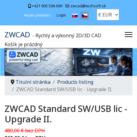
+421 905 506 690
zwcad@techsoft.sk
Zvolte jazyk
Nejste přihlášen
Login
ZWCAD
- Rychlý a výkonný 2D/3D CAD
Košík je prázdný
Titulní stránka
Products listing
ZWCAD Standard SW/USB lic - Upgrade II.
ZWCAD Standard SW/USB lic -
Upgrade II.
480,00 € bez DPH