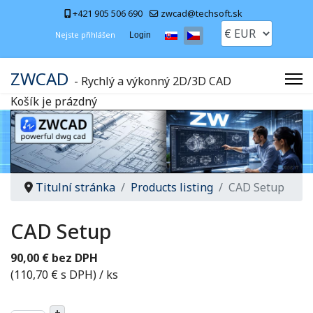
+421 905 506 690
zwcad@techsoft.sk
Zvolte jazyk
Nejste přihlášen
Login
ZWCAD
- Rychlý a výkonný 2D/3D CAD
Košík je prázdný
Titulní stránka
Products listing
CAD Setup
CAD Setup
90,00 € bez DPH
(110,70 € s DPH)
/ ks
+