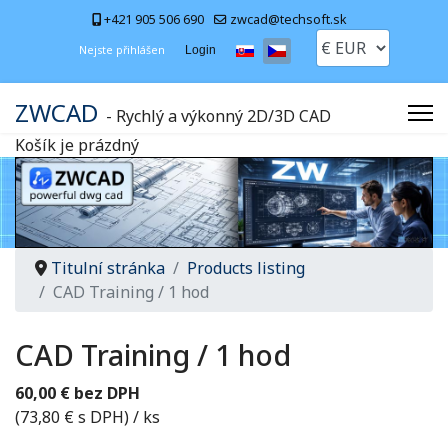
+421 905 506 690
zwcad@techsoft.sk
Zvolte jazyk
Nejste přihlášen
Login
ZWCAD
- Rychlý a výkonný 2D/3D CAD
Košík je prázdný
Titulní stránka
Products listing
CAD Training / 1 hod
CAD Training / 1 hod
60,00 € bez DPH
(73,80 € s DPH)
/ ks