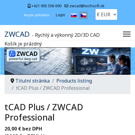
+421 905 506 690
zwcad@techsoft.sk
Zvolte jazyk
Nejste přihlášen
Login
ZWCAD
- Rychlý a výkonný 2D/3D CAD
Košík je prázdný
Titulní stránka
Products listing
tCAD Plus / ZWCAD Professional
tCAD Plus / ZWCAD
Professional
20,00 € bez DPH