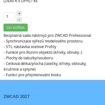
(24,60 € s DPH)
/ ks
+
–
DO KOŠÍKA
Bezplatná sada nástrojů pro ZWCAD Professional
- Synchronizace výřezů modelového prostoru
- STL nástavba ocelové Profily
- Funkce pro Rozvin objektů (křivky, obluky...)
- Plochy do tabulky/souboru
- Celková délka/plocha (úsečky, křivky, oblouky,
kružnice a splyne)
- Funkcí pro přejmenování bloku
ZWCAD 2027